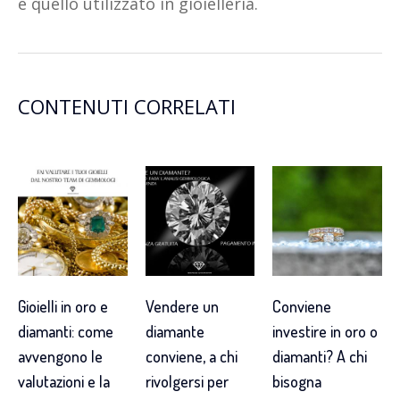
è quello utilizzato in gioielleria.
CONTENUTI CORRELATI
Gioielli in oro e
Vendere un
Conviene
diamanti: come
diamante
investire in oro o
avvengono le
conviene, a chi
diamanti? A chi
valutazioni e la
rivolgersi per
bisogna