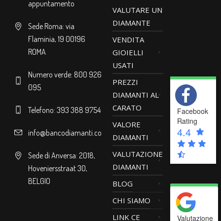
appuntamento
VALUTARE UN
DIAMANTE
Sede Roma: via
Flaminia, 19 00196
VENDITA
ROMA
GIOIELLI
USATI
Numero verde: 800 926
PREZZI
095
DIAMANTI AL
CARATO
Telefono: 393 388 9754
Facebook
Rating
VALORE
4.4
info@bancodiamanti.com
DIAMANTI
VALUTAZIONE
Sede di Anversa: 2018,
DIAMANTI
Hoveniersstraat 30,
BELGIO
BLOG
CHI SIAMO
LINK CE
Valutazione