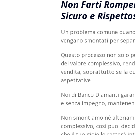
Non Farti Rompere
Sicuro e Rispetto
Un problema comune quand
vengano smontati per separa
Questo processo non solo pu
del valore complessivo, rende
vendita, soprattutto se la q
aspettative.
Noi di Banco Diamanti gara
e senza impegno, mantenendo
Non smontiamo né alteriamo i
complessivo, così puoi deci
che il tuo gioiello resterà in