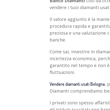
Banco Diamanti
così da otte
vendere i tuoi diamanti usati
Il valore aggiunto è la man
procedura rapida e garantita
preziosa e una valutazione 
banche.
Come sai, investire in diama
incertezza economica, perché
garantito nel tempo e non è 
fluttuazioni.
, 
Vendere diamanti usati Bologna
Diamanti comprendiamo bene
I privati sono spesso affaris
gli istituti succitati non ha