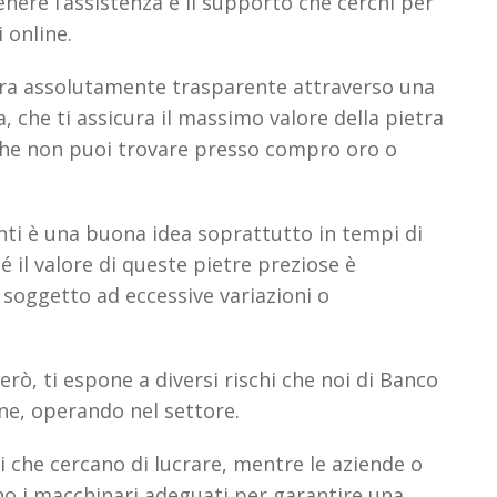
nere l’assistenza e il supporto che cerchi per
 online.
iera assolutamente trasparente attraverso una
, che ti assicura il massimo valore della pietra
che non puoi trovare presso compro oro o
nti è una buona idea soprattutto in tempi di
 il valore di queste pietre preziose è
soggetto ad eccessive variazioni o
però, ti espone a diversi rischi che noi di Banco
, operando nel settore.
ti che cercano di lucrare, mentre le aziende o
nno i macchinari adeguati per garantire una