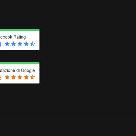
ebook Rating
4
utazione di Google
6