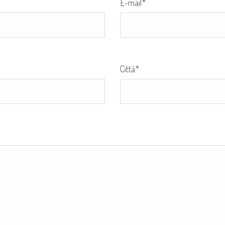
E-mail*
Città*